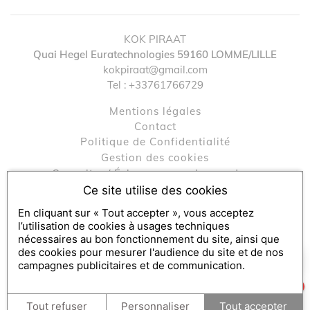
KOK PIRAAT
Quai Hegel Euratechnologies
59160
LOMME/LILLE
↺
✕
kokpiraat@gmail.com
Tel :
+33761766729
Mentions légales
contact
Politique de Confidentialité
Gestion des cookies
Consulter / Échanger mon bon cadeau
Engagements RSE
Ce site utilise des cookies
En cliquant sur « Tout accepter », vous acceptez
l’utilisation de cookies à usages techniques
Console SecretBox ®
, éditeur de la solution de chèques et
nécessaires au bon fonctionnement du site, ainsi que
des cookies pour mesurer l'audience du site et de nos
coffrets cadeaux
×
Comment puis-je vous aider ?
campagnes publicitaires et de communication.
Partenaires médias :
SecretBox
1
Tout refuser
Personnaliser
Tout accepter